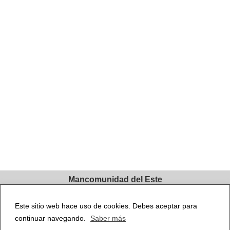
Mancomunidad del Este
C/ Santa Úrsula, nº 4
Este sitio web hace uso de cookies. Debes aceptar para
28801, Alcalá de Henares, Madrid
continuar navegando.
Saber más
Contacto
Mancomunidad del Este