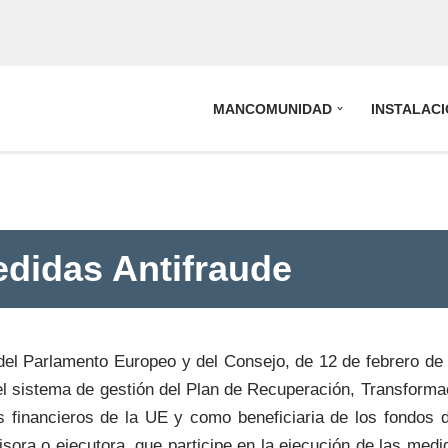
MANCOMUNIDAD
INSTALAC
edidas Antifraude
del Parlamento Europeo y del Consejo, de 12 de febrero de
 el sistema de gestión del Plan de Recuperación, Transform
es financieros de la UE y como beneficiaria de los fondo
isora o ejecutora, que participe en la ejecución de las me