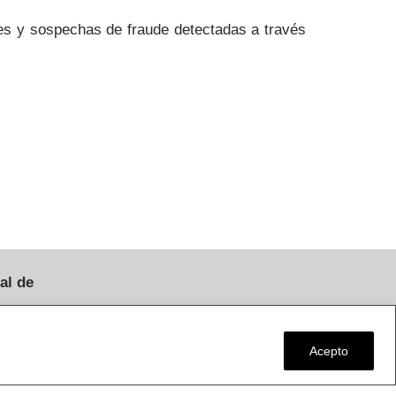
des y sospechas de fraude detectadas a través
al de
♦ Aviso Legal
a Loeches, km
Acepto