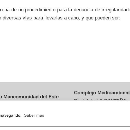
rcha de un procedimiento para la denuncia de irregularida
diversas vías para llevarlas a cabo, y que pueden ser:
Complejo Medioambient
o
Mancomunidad del Este
Reciclaje LA CAMPIÑA
882 81 99
Ctra. Torrejón de Ardoz 
tracion@mancomunidadeste.c
r navegando.
Saber más
4.500
28890, Loeches, Madrid