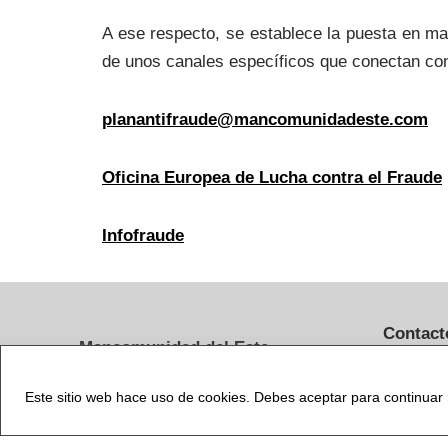
A ese respecto, se establece la puesta en ma
de unos canales específicos que conectan con 
planantifraude@mancomunidadeste.com
Oficina Europea de Lucha contra el Fraude
Infofraude
Contact
Mancomunidad del Este
Tlf.: 91 
C/ Santa Úrsula, nº 4
adminis
Este sitio web hace uso de cookies. Debes aceptar para continua
28801, Alcalá de Henares, Madrid
om