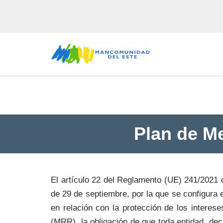
Saltar
al
contenido
Plan de M
El artículo 22 del Reglamento (UE) 241/2021 
de 29 de septiembre, por la que se configura
en relación con la protección de los interes
(MRR), la obligación de que toda entidad, dec