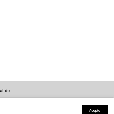
al de
♦ Aviso Legal
a Loeches, km
Acepto