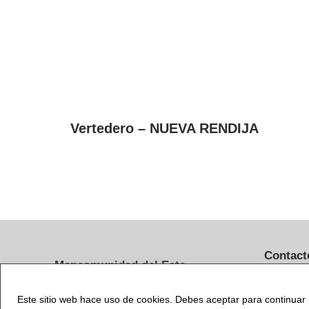
Vertedero – NUEVA RENDIJA
Contact
Mancomunidad del Este
Tlf.: 91 
C/ Santa Úrsula, nº 4
adminis
Este sitio web hace uso de cookies. Debes aceptar para continua
28801, Alcalá de Henares, Madrid